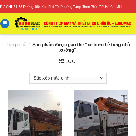
Skip
ĐỊA CHỈ: 31-33 Đường 160, Khu Phố 70, Phường Tăng Nhơn Phú , TP. Hồ Chí Minh.
to
content
Trang chủ
/
Sản phẩm được gắn thẻ “xe bơm bê tông nhà
xưởng”
LỌC