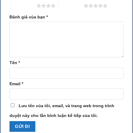
4 trên 5 sao
5 trên 5 sao
quay và vỏ, vật liệu sẽ bị nghiền nát. Sau đó,vật liệu sẽ được đi ra
ngoài nhờ bộ phận lọc, các hạt đạt yêu cầu sẽ được thải ra ngoài tại
Đánh giá của bạn
*
phần dưới của máy.
Tên
*
Email
*
Lưu tên của tôi, email, và trang web trong trình
duyệt này cho lần bình luận kế tiếp của tôi.