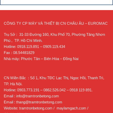
CÔNG TY CP MÁY VÀ THIẾT BỊ CN CHÂU ÂU – EUROMAC
Máy nghiền cát
Trụ Sở : 31-33 Đường 160, Khu Phố 70, Phường Tăng Nhơn
Phú , TP. Hồ Chí Minh.
Tham số kỹ thuật:
Hotline: 0918.119.891 – 0909.119.434
Fax : 08.54481829
Tham số kỹ thuật
Nhà máy: Phước Tân – Biên Hòa – Đồng Nai
Kích cỡ
Sản
Sản
Công
liệu
lượng
lượng
Kích thước bên
suất 02
Kí
vào to
thông
đạt thực
ngoài
ĐC
hiệu
nhất
qua
tế
(mm)
CN Miền Bắc : Số 1, Khu TĐC Lạc Thị, Ngọc Hồi, Thanh Trì,
(kw)
(mm)
(tấn/h)
(tấn/h)
TP. Hà Nội.
Hotline: 0903.773.191 – 0862.526.042 – 0918 119 891.
HX –
35
37-55
12-30
5 – 10
2500×1620×2600
6
Email : info@tramtronbetong.com
Email : thang@tramtronbetong.com
HX –
45
55-75
25-55
10 – 20
2700×1760×2800
7
Website: tramtronbetong.com / maylamgach.com /