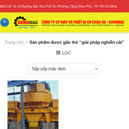
Skip
ĐỊA CHỈ: 31-33 Đường 160, Khu Phố 70, Phường Tăng Nhơn Phú , TP. Hồ Chí Minh.
to
content
Trang chủ
/
Sản phẩm được gắn thẻ “giải pháp nghiền cát”
LỌC