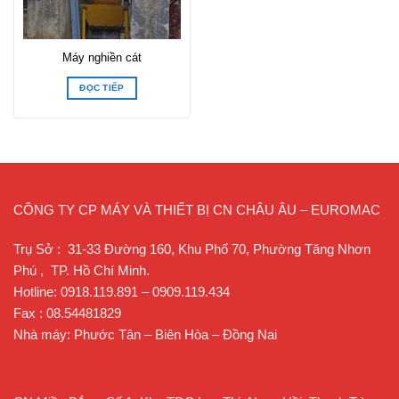
Máy nghiền cát
ĐỌC TIẾP
CÔNG TY CP MÁY VÀ THIẾT BỊ CN CHÂU ÂU – EUROMAC
Trụ Sở : 31-33 Đường 160, Khu Phố 70, Phường Tăng Nhơn
Phú , TP. Hồ Chí Minh.
Hotline: 0918.119.891 – 0909.119.434
Fax : 08.54481829
Nhà máy: Phước Tân – Biên Hòa – Đồng Nai