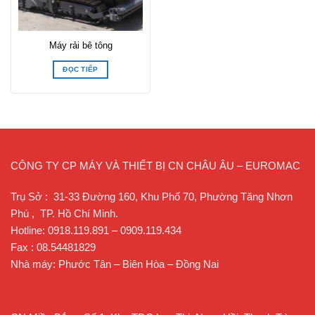
Máy rải bê tông
ĐỌC TIẾP
CÔNG TY CP MÁY VÀ THIẾT BỊ CN CHÂU ÂU – EUROMAC
Trụ Sở : 31-33 Đường 160, Khu Phố 70, Phường Tăng Nhơn
Phú , TP. Hồ Chí Minh.
Hotline: 0918.119.891 – 0909.119.434
Fax : 08.54481829
Nhà máy: Phước Tân – Biên Hòa – Đồng Nai