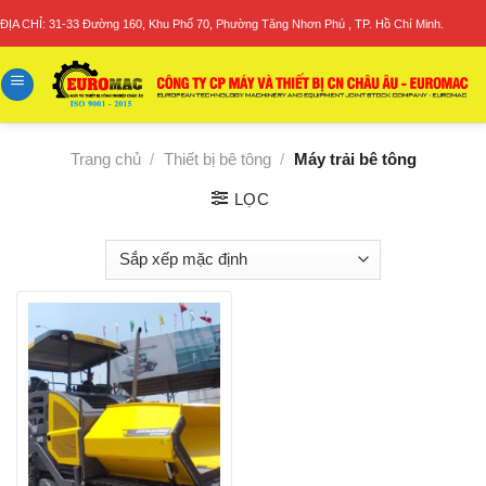
Skip
ĐỊA CHỈ: 31-33 Đường 160, Khu Phố 70, Phường Tăng Nhơn Phú , TP. Hồ Chí Minh.
to
content
Trang chủ
/
Thiết bị bê tông
/
Máy trải bê tông
LỌC