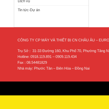
Dịch vụ
Tin tức-Dự án
CÔNG TY CP MÁY VÀ THIẾT BỊ CN CHÂU ÂU – EU
Trụ Sở : 31-33 Đường 160, Khu Phố 70, Phường Tăng N
Hotline: 0918.119.891 – 0909.119.434
Fax : 08.54481829
Nhà máy: Phước Tân – Biên Hòa – Đồng Nai