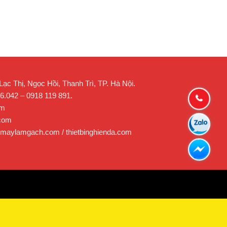
c Thị, Ngọc Hồi, Thanh Trì, TP. Hà Nội.
26.042 – 0918 119 891.
om
.com
 maylamgach.com / thietbinghienda.com