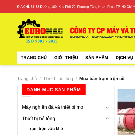
Skip
ĐỊA CHỈ: 31-33 Đường 160, Khu Phố 70, Phường Tăng Nhơn Phú , TP. Hồ Chí M
to
content
TRANG CHỦ
GIỚI THIỆU
SẢN PHẨM
DỊCH VỤ
Trang chủ
/
Thiết bị bê tông
/
Mua bán trạm trộn cũ
DANH MỤC SẢN PHẨM
Máy nghiền đá và thiết bị mỏ
Thiết bị bê tông
Trạm trộn vữa khô