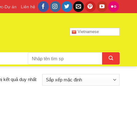
tức-Dự án
Liên hệ
Vietnamese
Tìm
kiếm:
hị kết quả duy nhất