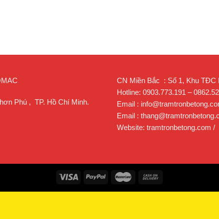
ROMAC
CN Miền Bắc : Số 1, Khu TĐC Lạ
Hotline: 0903.773.191 – 0862.5
hơn Phú , TP. Hồ Chí Minh.
Email : info@tramtronbetong.c
Email : thang@tramtronbetong
Website: tramtronbetong.com /