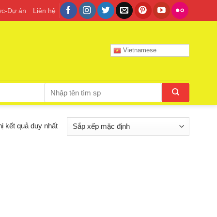
tức-Dự án
Liên hệ
Vietnamese
Tìm
kiếm:
hị kết quả duy nhất