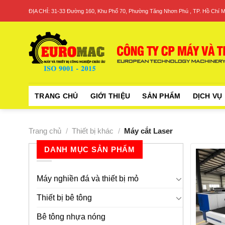
Skip
ĐỊA CHỈ: 31-33 Đường 160, Khu Phố 70, Phường Tăng Nhơn Phú , TP. Hồ Chí M
to
content
TRANG CHỦ
GIỚI THIỆU
SẢN PHẨM
DỊCH VỤ
Trang chủ
/
Thiết bị khác
/
Máy cắt Laser
DANH MỤC SẢN PHẨM
Máy nghiền đá và thiết bị mỏ
Thiết bị bê tông
Bê tông nhựa nóng