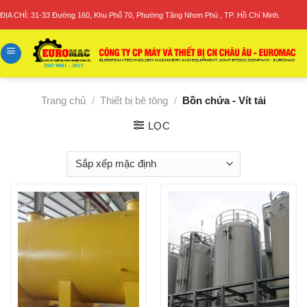
Skip
ĐỊA CHỈ: 31-33 Đường 160, Khu Phố 70, Phường Tăng Nhơn Phú , TP. Hồ Chí Minh.
to
content
Trang chủ
/
Thiết bị bê tông
/
Bồn chứa - Vít tải
LỌC