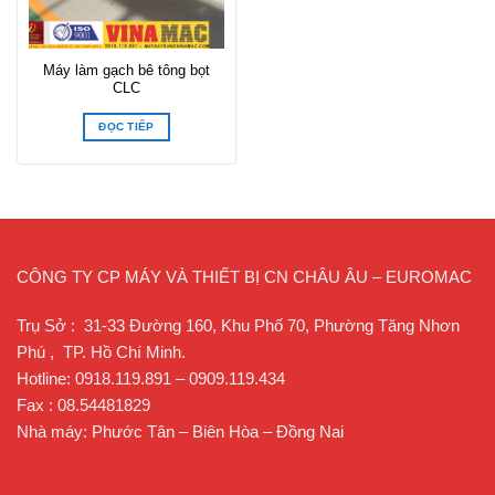
Máy làm gạch bê tông bọt
CLC
ĐỌC TIẾP
CÔNG TY CP MÁY VÀ THIẾT BỊ CN CHÂU ÂU – EUROMAC
Trụ Sở : 31-33 Đường 160, Khu Phố 70, Phường Tăng Nhơn
Phú , TP. Hồ Chí Minh.
Hotline: 0918.119.891 – 0909.119.434
Fax : 08.54481829
Nhà máy: Phước Tân – Biên Hòa – Đồng Nai