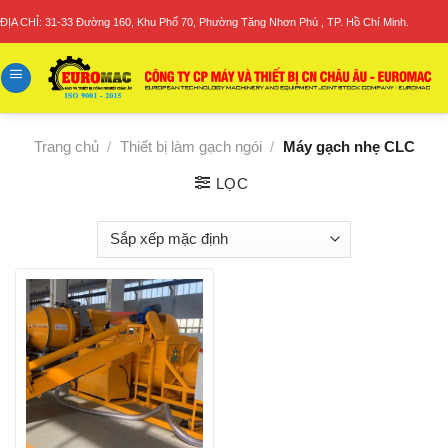
Skip
ĐỊA CHỈ: 31-33 Đường 160, Khu Phố 70, Phường Tăng Nhơn Phú , TP. Hồ Chí Minh.
to
content
Trang chủ
/
Thiết bị làm gạch ngói
/
Máy gạch nhẹ CLC
LỌC