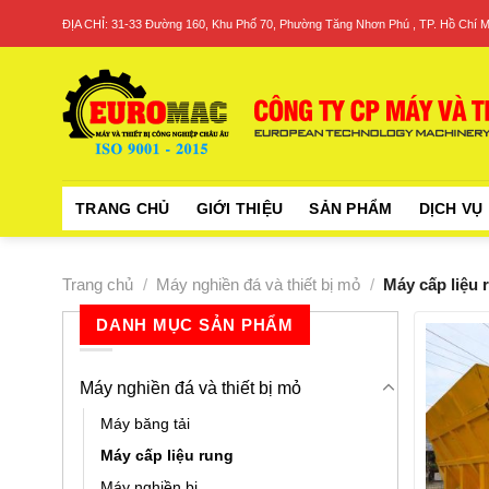
Skip
ĐỊA CHỈ: 31-33 Đường 160, Khu Phố 70, Phường Tăng Nhơn Phú , TP. Hồ Chí M
to
content
TRANG CHỦ
GIỚI THIỆU
SẢN PHẨM
DỊCH VỤ
Trang chủ
/
Máy nghiền đá và thiết bị mỏ
/
Máy cấp liệu 
DANH MỤC SẢN PHẨM
Máy nghiền đá và thiết bị mỏ
Máy băng tải
Máy cấp liệu rung
Máy nghiền bi