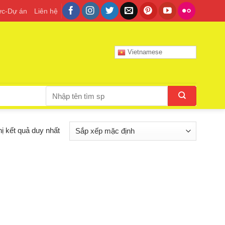
tức-Dự án
Liên hệ
Vietnamese
Tìm
kiếm:
hị kết quả duy nhất