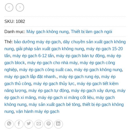
SKU:
1082
Danh mục:
Máy gạch không nung
,
Thiết bị làm gạch ngói
Thẻ:
bảo dưỡng máy ép gạch
,
dây chuyền sản xuất gạch không
nung
,
giải pháp sản xuất gạch không nung
,
máy ép gạch 15‑20
tấn
,
máy ép gạch 6‑12 tấn
,
máy ép gạch bán tự động
,
máy ép
gạch block
,
máy ép gạch cho nhà máy
,
máy ép gạch công
nghiệp
,
máy ép gạch công suất cao
,
máy ép gạch không nung
,
máy ép gạch lắp đặt nhanh.
,
máy ép gạch rung ép
,
máy ép
gạch thủ công
,
máy ép gạch thủy lực
,
máy ép gạch tiết kiệm
năng lượng
,
máy ép gạch tự động
,
máy ép gạch xây dựng
,
máy
ép gạch xi măng
,
máy ép gạch xi măng cốt liệu
,
máy gạch
không nung
,
máy sản xuất gạch bê tông
,
thiết bị ép gạch không
nung
,
vận hành máy ép gạch