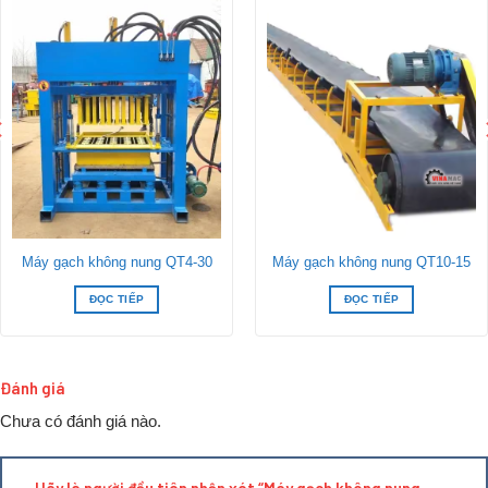
TỔNG CÔNG SUẤT ĐIỆN: 100 KW
XUẤT XƯỞNG : NĂM 2017
Máy gạch không nung QT4-30
Máy gạch không nung QT10-15
ĐỌC TIẾP
ĐỌC TIẾP
1.Thông số chính:
Đánh giá
STT
Máy sản xuất gạch không nung QT8-15
Đ. vị
SL
Chưa có đánh giá nào.
Máy chủ QT8-15
Trạm thủy lực
Hệ thống điều khiển PLC của
Siemens-
Hãy là người đầu tiên nhận xét “Máy gạch không nung