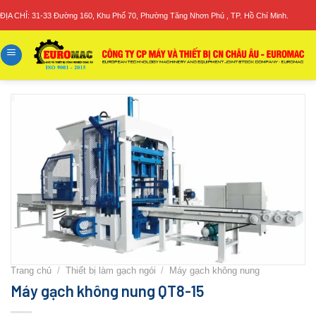
Skip
ĐỊA CHỈ: 31-33 Đường 160, Khu Phố 70, Phường Tăng Nhơn Phú , TP. Hồ Chí Minh.
to
content
Trang chủ
/
Thiết bị làm gạch ngói
/
Máy gạch không nung
Máy gạch không nung QT8-15