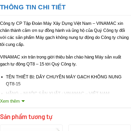
THÔNG TIN CHI TIẾT
Công ty CP Tập Đoàn Máy Xây Dựng Việt Nam –
VINAMAC
xin
chân thành cảm ơn sự đồng hành và ủng hộ của Quý Công ty đối
với các sản phẩm Máy gạch không nung tự động do Công ty chúng
tôi cung cấp.
VINAMAC
xin trân trọng giới thiệu bản chào hàng
Máy sản xuất
gạch tự động QT8 – 15
tới Qu‎ý Công ty.
TÊN THIẾT BỊ: DÂY CHUYỀN MÁY GẠCH KHÔNG NUNG
QT8-15
HÃNG – NƯỚC SẢN XUẤT : VINAMAC – VIỆT NAM
Xem thêm
MÁY GẠCH QT8-15: SẢN XUẤT THEO CÔNG NGHỆ CHLB
ĐỨC.
Sản phẩm tương tự
DIỆN TÍCH ĐẶT MÁY: 24x10M, DIỆN TÍCH NHÀ XƯỞNG:
1.000-5.000 M2