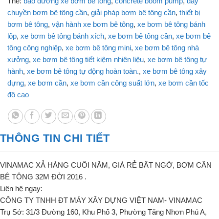
Thẻ:
bảo dưỡng xe bơm bê tông
,
concrete boom pump
,
dây
chuyền bơm bê tông cần
,
giải pháp bơm bê tông cần
,
thiết bị
bơm bê tông
,
vận hành xe bơm bê tông
,
xe bơm bê tông bánh
lốp
,
xe bơm bê tông bánh xích
,
xe bơm bê tông cần
,
xe bơm bê
tông công nghiệp
,
xe bơm bê tông mini
,
xe bơm bê tông nhà
xưởng
,
xe bơm bê tông tiết kiệm nhiên liệu
,
xe bơm bê tông tự
hành
,
xe bơm bê tông tự động hoàn toàn.
,
xe bơm bê tông xây
dựng
,
xe bơm cần
,
xe bơm cần công suất lớn
,
xe bơm cần tốc
độ cao
THÔNG TIN CHI TIẾT
VINAMAC XẢ HÀNG CUỐI NĂM, GIÁ RẺ BẤT NGỜ, BƠM CẦN
BÊ TÔNG 32M ĐỜI 2016 .
Liên hệ ngay:
CÔNG TY TNHH ĐT MÁY XÂY DỰNG VIỆT NAM- VINAMAC
Trụ Sở: 31/3 Đường 160, Khu Phố 3, Phường Tăng Nhơn Phú A,