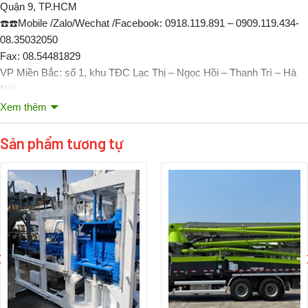
Quận 9, TP.HCM
☎️
☎️
Mobile /Zalo/Wechat /Facebook: 0918.119.891 – 0909.119.434-
08.35032050
Fax: 08.54481829
VP Miền Bắc: số 1, khu TĐC Lạc Thị – Ngọc Hồi – Thanh Trì – Hà
Nội
☎️
☎️
Mobile /Zalo/Wechat /Facebook: 0903.773.191 – 0915.475.216
Xem thêm
Email: info@tramtronbetong.com; thang@tramtronbetong.com
Sản phẩm tương tự