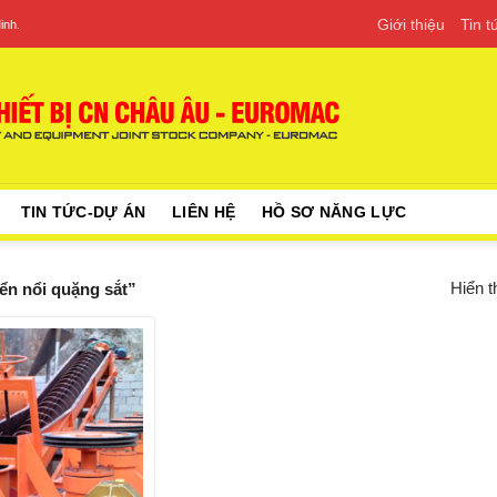
Giới thiệu
Tin 
inh.
TIN TỨC-DỰ ÁN
LIÊN HỆ
HỒ SƠ NĂNG LỰC
Hiển t
n nổi quặng sắt”