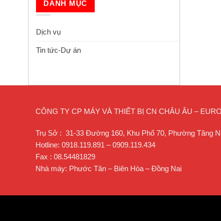
DANH MỤC
Dịch vụ
Tin tức-Dự án
CÔNG TY CP MÁY VÀ THIẾT BỊ CN CHÂU ÂU – EU
Trụ Sở : 31-33 Đường 160, Khu Phố 70, Phường Tăng N
Hotline: 0918.119.891 – 0909.119.434
Fax : 08.54481829
Nhà máy: Phước Tân – Biên Hòa – Đồng Nai