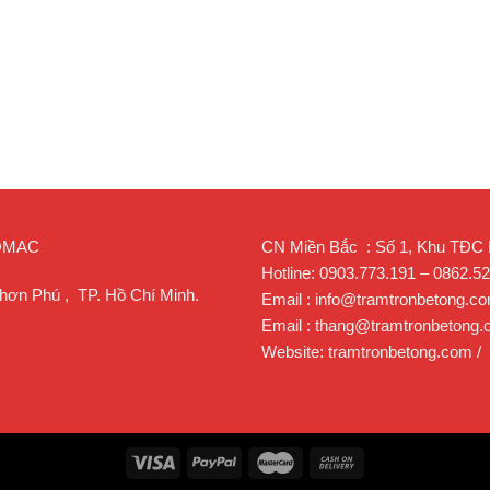
ROMAC
CN Miền Bắc : Số 1, Khu TĐC Lạ
Hotline: 0903.773.191 – 0862.5
hơn Phú , TP. Hồ Chí Minh.
Email : info@tramtronbetong.c
Email : thang@tramtronbetong
Website: tramtronbetong.com /