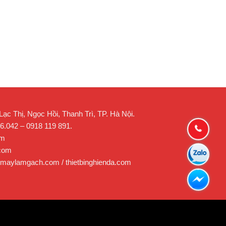
c Thị, Ngọc Hồi, Thanh Trì, TP. Hà Nội.
26.042 – 0918 119 891.
om
.com
 maylamgach.com / thietbinghienda.com