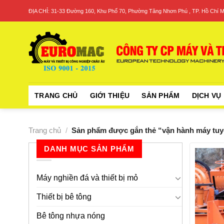
Skip
ĐỊA CHỈ: 31-33 Đường 160, Khu Phố 70, Phường Tăng Nhơn Phú , TP. Hồ Chí M
to
content
TRANG CHỦ
GIỚI THIỆU
SẢN PHẨM
DỊCH VỤ
Trang chủ
/
Sản phẩm được gắn thẻ “vận hành máy tuyể
DANH MỤC SẢN PHẨM
Máy nghiền đá và thiết bị mỏ
Thiết bị bê tông
Bê tông nhựa nóng