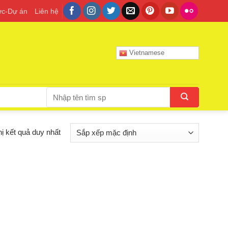
tức-Dự án
Liên hệ
Vietnamese
Tìm
kiếm:
hị kết quả duy nhất