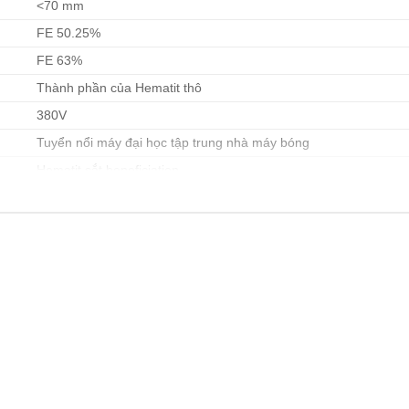
<70 mm
FE 50.25%
FE 63%
Thành phần của Hematit thô
380V
Tuyển nổi máy đại học tập trung nhà máy bóng
Hematit sắt beneficiation
0.075 mm
2000 x 550 x 800 cm
20000 kg