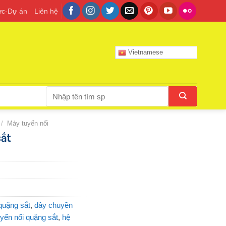
tức-Dự án
Liên hệ
Vietnamese
Tìm
kiếm:
/
Máy tuyển nổi
sắt
quặng sắt
,
dây chuyền
uyển nổi quặng sắt
,
hệ