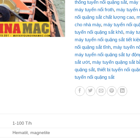
thống tuyển nổi quặng sắt
,
máy 
máy tuyển nổi froth
,
máy tuyển 
nổi quặng sắt chất lượng cao
,
m
cho nhà máy
,
máy tuyển nổi qu
tuyển nổi quặng sắt khô
,
máy tu
máy tuyển nổi quặng sắt tiết ki
nổi quặng sắt tĩnh
,
máy tuyển nổ
máy tuyển nổi quặng sắt tự độn
sắt ướt
,
máy tuyển quặng sắt bằ
quặng sắt
,
thiết bị tuyển nổi quặ
tuyển nổi quặng sắt
1-100 T/h
Hematit, magnetite