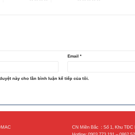
.9
3.0
400
25
1.1
.6
5.5
330
25
1.1
.5
11
280
25
1.1
22
240
25
1.5
.4
1.5
386
25
1.1
.9
3
400
25
1.1
Email
*
.6
5.5
330
25
1.1
.5
11
268
25
1.1
15
220
25
1.5
 duyệt này cho lần bình luận kế tiếp của tôi.
30
191
25
1.5
30
191
25
1.5
30 × 2
191
25
1.5
7.5
443
25
1.5
11
305
25
1.5
ROMAC
CN Miền Bắc : Số 1, Khu TĐC Lạ
22
233
25
1.5
Hotline: 0903.773.191 – 0862.5