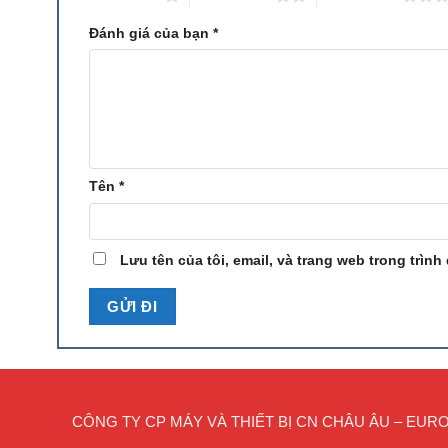
XJK-0.62
0.62
0.3-0
Máy tuyển nổi
loại XJK
Đánh giá của bạn
*
XJK-1.1
1.1
0.6-1
XJK-2.8
2.8
1.5-3
XJK-5.8
5.8
5-7
SF-0.37
0.37
0.2-0
SF-0.7
0.7
0.3-0
Tên
*
SF-1.2
1.2
0.6-1
SF-2.8
2.8
1.5-3
Máy tuyển nổi
loại SF
SF-4
4
2-4
Lưu tên của tôi, email, và trang web trong trình
SF-8
8
4-8
SF-10
10
5-10
SF-20
20
5-20
JJF-2
2
1-3
JJF-4
4
2-4
CÔNG TY CP MÁY VÀ THIẾT BỊ CN CHÂU ÂU – EU
JJF-8
8
4-8
Máy tuyển nổi