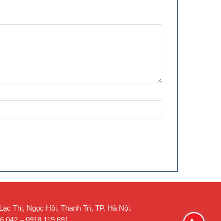
0.90×0.82×0.85
1.0
1.1×1.1×1
1.4
1.75×1.6×1.1
2.5
2.2×2.2×1.2
3.6
0.7×0.7×0.75
0.5
0.9×0.82×0.95
1.0
1.1×1.1×1.1
1.9
1.75×1.6×1.15
2.6
1.85×2.05×1.2
2.9
2.2×2.9×1.4
4.2
2.2×2.9×1.7
4.5
2.85×3.8×2
9.9
1.4×1.4×1.1
1.7
1.6×2.15×1.25
2.4
c Thị, Ngọc Hồi, Thanh Trì, TP. Hà Nội.
2.2×2.9×1.4
4.5
26.042 – 0918 119 891.