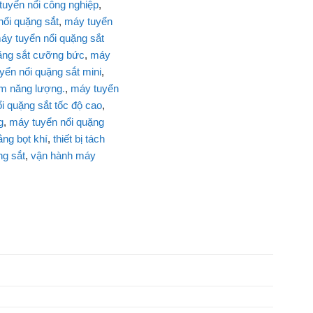
tuyển nổi công nghiệp
,
nổi quặng sắt
,
máy tuyển
áy tuyển nổi quặng sắt
ặng sắt cưỡng bức
,
máy
yển nổi quặng sắt mini
,
ệm năng lượng.
,
máy tuyển
i quặng sắt tốc độ cao
,
g
,
máy tuyển nổi quặng
ng bọt khí
,
thiết bị tách
ng sắt
,
vận hành máy