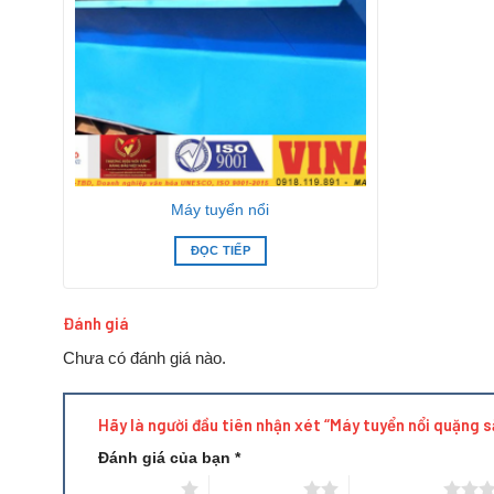
Máy tuyển nổi
ĐỌC TIẾP
Đánh giá
Chưa có đánh giá nào.
Thể tích hữu
Đặc điểm kỹ thuật
Công 
dụng
Loại
Mô hình
(m/ph
3
Hãy là người đầu tiên nhận xét “Máy tuyển nổi quặng 
(m
)
Đánh giá của bạn
*
XJK-0.35
0.35
0.18-
1 trên 5 sao
2 trên 5 sao
3 trên 5 sao