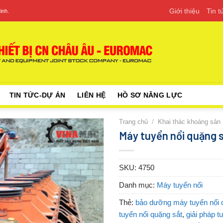
Giới thiệu
Tin 
inh.
TIN TỨC-DỰ ÁN
LIÊN HỆ
HỒ SƠ NĂNG LỰC
Trang chủ
/
Khai thác khoáng sản
Máy tuyển nổi quặng 
SKU:
4750
Danh mục:
Máy tuyển nổi
Thẻ:
bảo dưỡng máy tuyển nổi 
tuyển nổi quặng sắt
,
giải pháp t