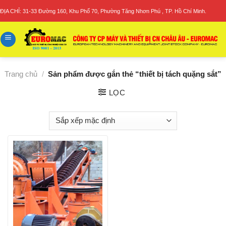
Skip
ĐỊA CHỈ: 31-33 Đường 160, Khu Phố 70, Phường Tăng Nhơn Phú , TP. Hồ Chí Minh.
to
content
Trang chủ
/
Sản phẩm được gắn thẻ “thiết bị tách quặng sắt”
LỌC