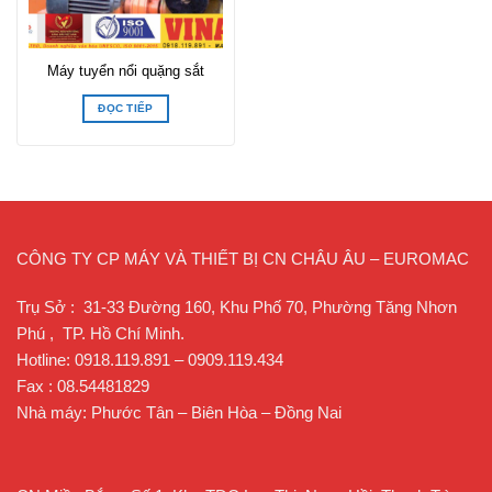
Máy tuyển nổi quặng sắt
ĐỌC TIẾP
CÔNG TY CP MÁY VÀ THIẾT BỊ CN CHÂU ÂU – EUROMAC
Trụ Sở : 31-33 Đường 160, Khu Phố 70, Phường Tăng Nhơn
Phú , TP. Hồ Chí Minh.
Hotline: 0918.119.891 – 0909.119.434
Fax : 08.54481829
Nhà máy: Phước Tân – Biên Hòa – Đồng Nai