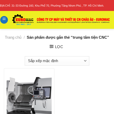
Skip
ĐỊA CHỈ: 31-33 Đường 160, Khu Phố 70, Phường Tăng Nhơn Phú , TP. Hồ Chí Minh.
to
content
Trang chủ
/
Sản phẩm được gắn thẻ “trung tâm tiện CNC”
LỌC