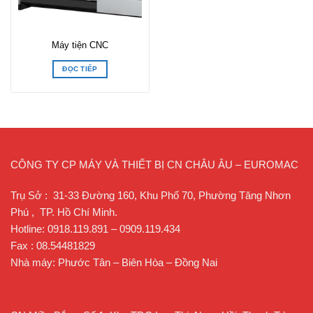
Máy tiện CNC
ĐỌC TIẾP
CÔNG TY CP MÁY VÀ THIẾT BỊ CN CHÂU ÂU – EUROMAC
Trụ Sở : 31-33 Đường 160, Khu Phố 70, Phường Tăng Nhơn
Phú , TP. Hồ Chí Minh.
Hotline: 0918.119.891 – 0909.119.434
Fax : 08.54481829
Nhà máy: Phước Tân – Biên Hòa – Đồng Nai