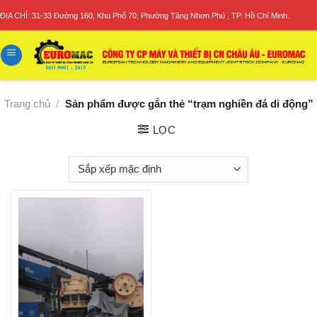
Skip
ĐỊA CHỈ: 31-33 Đường 160, Khu Phố 70, Phường Tăng Nhơn Phú , TP. Hồ Chí Minh.
to
content
Trang chủ
/
Sản phẩm được gắn thẻ “trạm nghiền đá di động”
LỌC