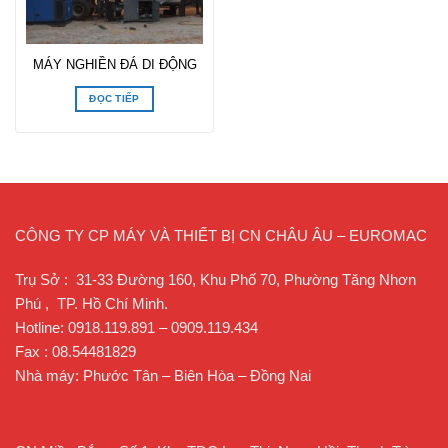
MÁY NGHIỀN ĐÁ DI ĐỘNG
ĐỌC TIẾP
CÔNG TY CP MÁY VÀ THIẾT BỊ CN CHÂU ÂU – EUROMAC
Trụ Sở : 31-33 Đường 160, Khu Phố 70, Phường Tăng Nhơn
Phú , TP. Hồ Chí Minh.
Hotline: 0918.119.891 – 0909.119.434
Fax : 08.54481829
Nhà máy: Phước Tân – Biên Hòa – Đồng Nai