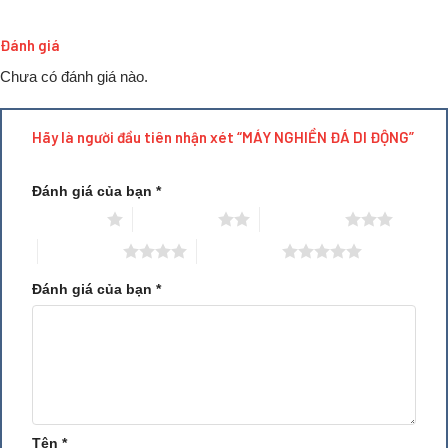
2. Thông số kỹ thuật cơ bản
Đánh giá
Chưa có đánh giá nào.
Hãy là người đầu tiên nhận xét “MÁY NGHIỀN ĐÁ DI ĐỘNG”
Đánh giá của bạn
*
1 trên 5 sao
2 trên 5 sao
3 trên 5 sao
4 trên 5 sao
5 trên 5 sao
Đánh giá của bạn
*
Tên
*