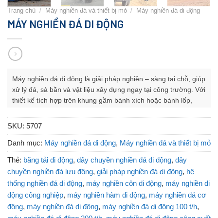
Trang chủ
/
Máy nghiền đá và thiết bị mỏ
/
Máy nghiền đá di động
MÁY NGHIỀN ĐÁ DI ĐỘNG
Máy nghiền đá di động là giải pháp
nghiền – sàng tại chỗ
, giúp
xử lý đá, sà bần và vật liệu xây dựng ngay tại công trường. Với
thiết kế
tích hợp trên khung gầm bánh xích hoặc bánh lốp
,
thiết bị dễ dàng di chuyển, linh hoạt trong nhiều điều kiện thi
công.
SKU:
5707
Danh mục:
Máy nghiền đá di động
,
Máy nghiền đá và thiết bị mỏ
Thẻ:
băng tải di động
,
dây chuyền nghiền đá di động
,
dây
chuyền nghiền đá lưu động
,
giải pháp nghiền đá di động
,
hệ
thống nghiền đá di động
,
máy nghiền côn di động
,
máy nghiền di
động công nghiệp
,
máy nghiền hàm di động
,
máy nghiền đá cơ
động
,
máy nghiền đá di động
,
máy nghiền đá di động 100 t/h
,