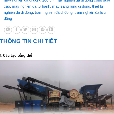
máy nghiền đá di động 200 t/h
,
máy nghiền đá di động công suất
cao
,
máy nghiền đá tự hành
,
máy sàng rung di động
,
thiết bị
nghiền đá di động
,
trạm nghiền đá di động
,
trạm nghiền đá lưu
động
THÔNG TIN CHI TIẾT
1. Cấu tạo tổng thể