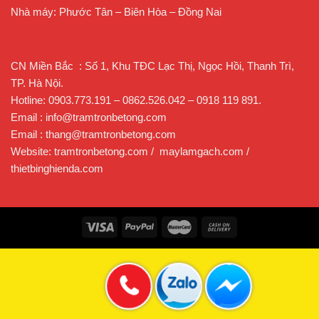
hoặc kéo rơ-moóc (loại bánh lốp).
Nhà máy: Phước Tân – Biên Hòa – Đồng Nai
Tiêu chuẩn an toàn & môi trường
: Có hệ thống giảm bụi, giảm ồn,
phù hợp quy chuẩn Việt Nam và quốc tế.
CN Miền Bắc : Số 1, Khu TĐC Lạc Thị, Ngọc Hồi, Thanh Trì,
TP. Hà Nội.
3. Ưu điểm kỹ thuật nổi bật
Hotline: 0903.773.191 – 0862.526.042 – 0918 119 891.
Email : info@tramtronbetong.com
Email : thang@tramtronbetong.com
Website: tramtronbetong.com / maylamgach.com /
thietbinghienda.com