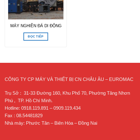
MÁY NGHIỀN ĐÁ DI ĐỘNG
ĐỌC TIẾP
CÔNG TY CP MÁY VÀ THIẾT BỊ CN CHÂU ÂU – EUROMAC
Trụ Sở : 31-33 Đường 160, Khu Phố 70, Phường Tăng Nhơn
Phú , TP. Hồ Chí Minh.
Hotline: 0918.119.891 – 0909.119.434
Fax : 08.54481829
Nhà máy: Phước Tân – Biên Hòa – Đồng Nai