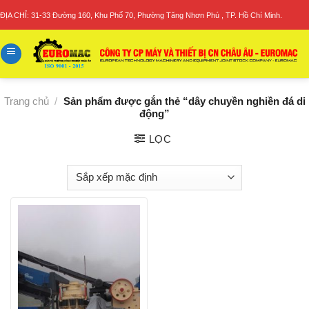
Skip
ĐỊA CHỈ: 31-33 Đường 160, Khu Phố 70, Phường Tăng Nhơn Phú , TP. Hồ Chí Minh.
to
content
Trang chủ
/
Sản phẩm được gắn thẻ “dây chuyền nghiền đá di
động”
LỌC