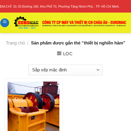
Skip
ĐỊA CHỈ: 31-33 Đường 160, Khu Phố 70, Phường Tăng Nhơn Phú , TP. Hồ Chí Minh.
to
content
Trang chủ
/
Sản phẩm được gắn thẻ “thiết bị nghiền hàm”
LỌC