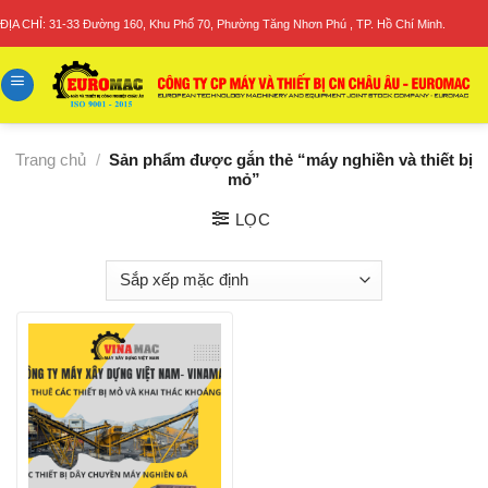
Skip
ĐỊA CHỈ: 31-33 Đường 160, Khu Phố 70, Phường Tăng Nhơn Phú , TP. Hồ Chí Minh.
to
content
Trang chủ
/
Sản phẩm được gắn thẻ “máy nghiền và thiết bị
mỏ”
LỌC