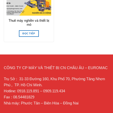
Thuê máy nghiền và thiết bị
mỏ
ĐỌC TIẾP
CÔNG TY CP MÁY VÀ THIẾT BỊ CN CHÂU ÂU – EUROMAC
Trụ Sở : 31-33 Đường 160, Khu Phố 70, Phường Tăng Nhơn
Phú , TP. Hồ Chí Minh.
Hotline: 0918.119.891 – 0909.119.434
Fax : 08.54481829
Nhà máy: Phước Tân – Biên Hòa – Đồng Nai