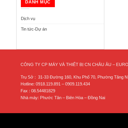
DANH MỤC
Dịch vụ
Tin tức-Dự án
CÔNG TY CP MÁY VÀ THIẾT BỊ CN CHÂU ÂU – EU
Trụ Sở : 31-33 Đường 160, Khu Phố 70, Phường Tăng N
Hotline: 0918.119.891 – 0909.119.434
Fax : 08.54481829
Nhà máy: Phước Tân – Biên Hòa – Đồng Nai