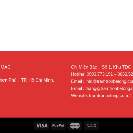
ROMAC
CN Miền Bắc : Số 1, Khu TĐC Lạ
Hotline: 0903.773.191 – 0862.5
hơn Phú , TP. Hồ Chí Minh.
Email : info@tramtronbetong.c
Email : thang@tramtronbetong
Website: tramtronbetong.com /