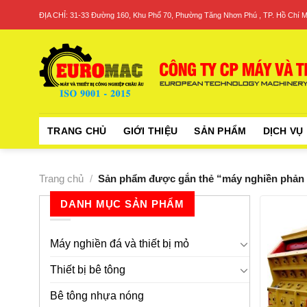
Skip
ĐỊA CHỈ: 31-33 Đường 160, Khu Phố 70, Phường Tăng Nhơn Phú , TP. Hồ Chí M
to
content
TRANG CHỦ
GIỚI THIỆU
SẢN PHẨM
DỊCH VỤ
Trang chủ
/
Sản phẩm được gắn thẻ “máy nghiền phản 
DANH MỤC SẢN PHẨM
Máy nghiền đá và thiết bị mỏ
Thiết bị bê tông
Bê tông nhựa nóng