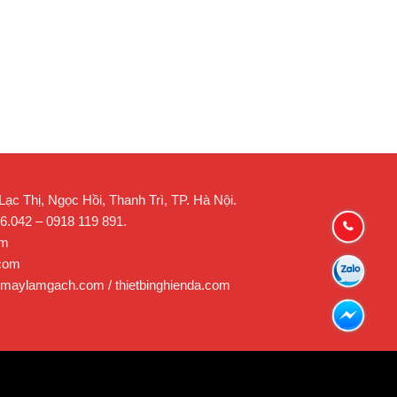
c Thị, Ngọc Hồi, Thanh Trì, TP. Hà Nội.
26.042 – 0918 119 891.
om
.com
 maylamgach.com / thietbinghienda.com