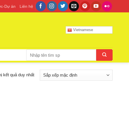
tức-Dự án
Liên hệ
Vietnamese
Tìm
kiếm:
hị kết quả duy nhất