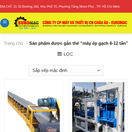
Skip
ĐỊA CHỈ: 31-33 Đường 160, Khu Phố 70, Phường Tăng Nhơn Phú , TP. Hồ Chí Minh.
to
content
Trang chủ
/
Sản phẩm được gắn thẻ “máy ép gạch 6‑12 tấn”
LỌC