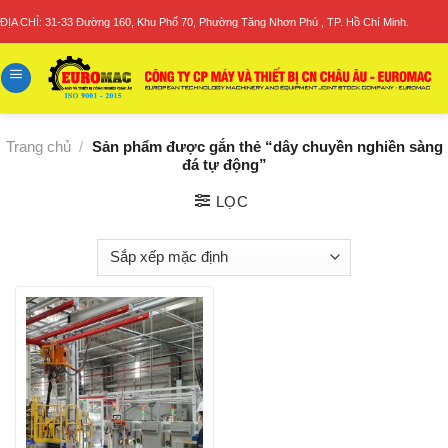
Skip
ĐỊA CHỈ: 31-33 Đường 160, Khu Phố 70, Phường Tăng Nhơn Phú , TP. Hồ Chí Minh.
to
content
Trang chủ
/
Sản phẩm được gắn thẻ “dây chuyền nghiền sàng
đá tự động”
LỌC