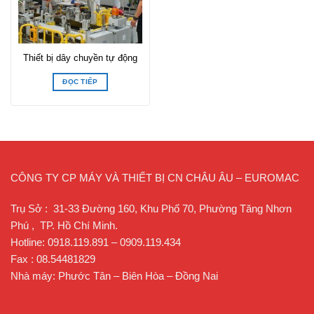
Thiết bị dây chuyền tự động
ĐỌC TIẾP
CÔNG TY CP MÁY VÀ THIẾT BỊ CN CHÂU ÂU – EUROMAC
Trụ Sở : 31-33 Đường 160, Khu Phố 70, Phường Tăng Nhơn
Phú , TP. Hồ Chí Minh.
Hotline: 0918.119.891 – 0909.119.434
Fax : 08.54481829
Nhà máy: Phước Tân – Biên Hòa – Đồng Nai