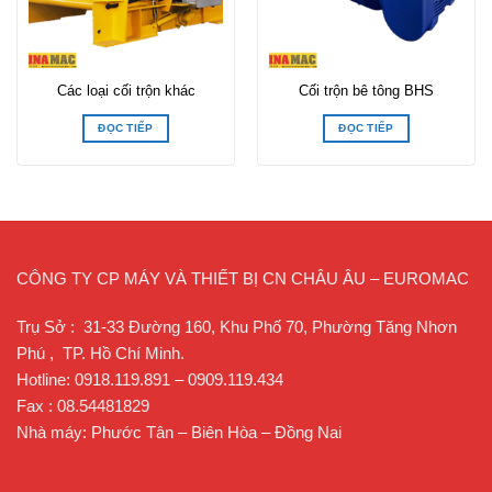
Các loại cối trộn khác
Cối trộn bê tông BHS
ĐỌC TIẾP
ĐỌC TIẾP
CÔNG TY CP MÁY VÀ THIẾT BỊ CN CHÂU ÂU – EUROMAC
Trụ Sở : 31-33 Đường 160, Khu Phố 70, Phường Tăng Nhơn
Phú , TP. Hồ Chí Minh.
Hotline: 0918.119.891 – 0909.119.434
Fax : 08.54481829
Nhà máy: Phước Tân – Biên Hòa – Đồng Nai