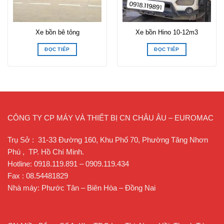
Xe bồn bê tông
Xe bồn Hino 10-12m3
ĐỌC TIẾP
ĐỌC TIẾP
CÔNG TY CP MÁY VÀ THIẾT BỊ CN CHÂU ÂU – EUROMAC
Trụ Sở : 31-33 Đường 160, Khu Phố 70, Phường Tăng Nhơn
Phú , TP. Hồ Chí Minh.
Hotline: 0918.119.891 – 0909.119.434
Fax : 08.54481829
Nhà máy: Phước Tân – Biên Hòa – Đồng Nai