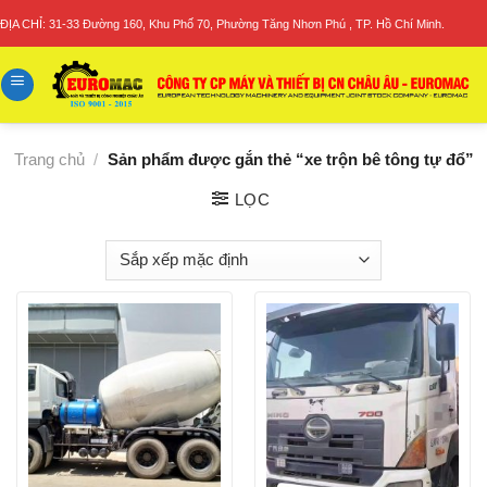
Skip
ĐỊA CHỈ: 31-33 Đường 160, Khu Phố 70, Phường Tăng Nhơn Phú , TP. Hồ Chí Minh.
to
content
Trang chủ
/
Sản phẩm được gắn thẻ “xe trộn bê tông tự đổ”
LỌC