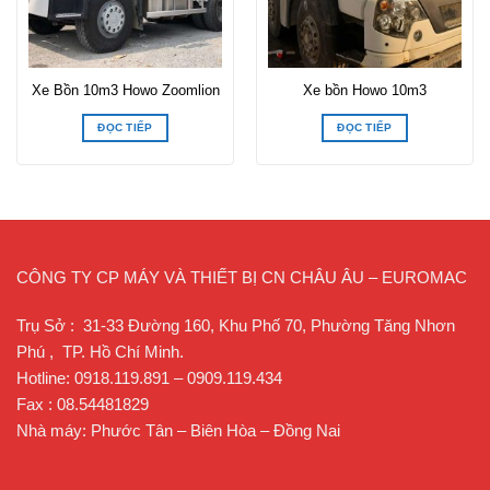
Xe Bồn 10m3 Howo Zoomlion
Xe bồn Howo 10m3
ĐỌC TIẾP
ĐỌC TIẾP
CÔNG TY CP MÁY VÀ THIẾT BỊ CN CHÂU ÂU – EUROMAC
Trụ Sở : 31-33 Đường 160, Khu Phố 70, Phường Tăng Nhơn
Phú , TP. Hồ Chí Minh.
Hotline: 0918.119.891 – 0909.119.434
Fax : 08.54481829
Nhà máy: Phước Tân – Biên Hòa – Đồng Nai