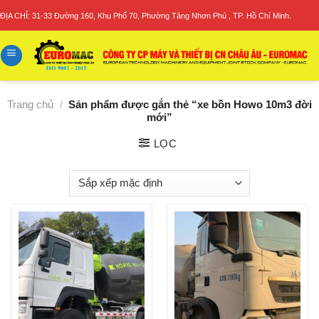
Skip
ĐỊA CHỈ: 31-33 Đường 160, Khu Phố 70, Phường Tăng Nhơn Phú , TP. Hồ Chí Minh.
to
content
Trang chủ
/
Sản phẩm được gắn thẻ “xe bồn Howo 10m3 đời
mới”
LỌC