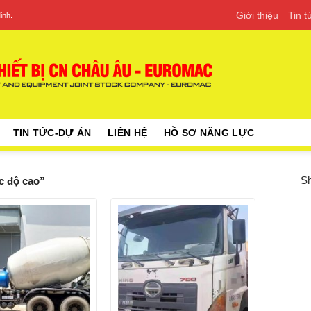
Giới thiệu
Tin 
inh.
TIN TỨC-DỰ ÁN
LIÊN HỆ
HỒ SƠ NĂNG LỰC
Sh
c độ cao”