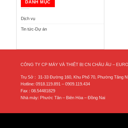
DANH MỤC
Dịch vụ
Tin tức-Dự án
CÔNG TY CP MÁY VÀ THIẾT BỊ CN CHÂU ÂU – EU
Trụ Sở : 31-33 Đường 160, Khu Phố 70, Phường Tăng N
Hotline: 0918.119.891 – 0909.119.434
Fax : 08.54481829
Nhà máy: Phước Tân – Biên Hòa – Đồng Nai