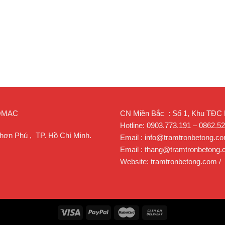
ROMAC
CN Miền Bắc : Số 1, Khu TĐC Lạ
Hotline: 0903.773.191 – 0862.5
hơn Phú , TP. Hồ Chí Minh.
Email : info@tramtronbetong.c
Email : thang@tramtronbetong
Website: tramtronbetong.com /