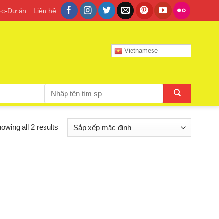
tức-Dự án
Liên hệ
Vietnamese
Tìm
kiếm:
owing all 2 results