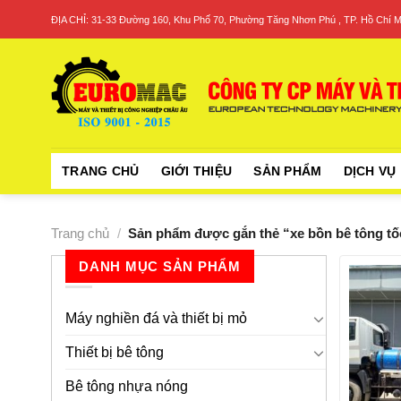
Skip
ĐỊA CHỈ: 31-33 Đường 160, Khu Phố 70, Phường Tăng Nhơn Phú , TP. Hồ Chí M
to
content
TRANG CHỦ
GIỚI THIỆU
SẢN PHẨM
DỊCH VỤ
Trang chủ
/
Sản phẩm được gắn thẻ “xe bồn bê tông tố
DANH MỤC SẢN PHẨM
Máy nghiền đá và thiết bị mỏ
Thiết bị bê tông
Bê tông nhựa nóng