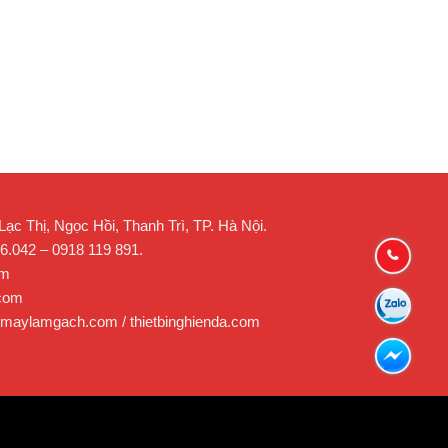
c Thị, Ngọc Hồi, Thanh Trì, TP. Hà Nội.
26.042 – 0918 119 891.
om
.com
 maylamgach.com / thietbinghienda.com