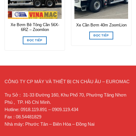
Xe Bơm Bê Tông Cần 56X-
Xe Cần Bơm 40m ZoomLion
6RZ – Zoomlion
ĐỌC TIẾP
ĐỌC TIẾP
CÔNG TY CP MÁY VÀ THIẾT BỊ CN CHÂU ÂU – EUROMAC
Trụ Sở : 31-33 Đường 160, Khu Phố 70, Phường Tăng Nhơn
Phú , TP. Hồ Chí Minh.
Hotline: 0918.119.891 – 0909.119.434
Fax : 08.54481829
Nhà máy: Phước Tân – Biên Hòa – Đồng Nai