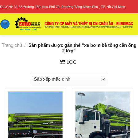
Skip
ĐỊA CHỈ: 31-33 Đường 160, Khu Phố 70, Phường Tăng Nhơn Phú , TP. Hồ Chí Minh.
to
content
Trang chủ
/
Sản phẩm được gắn thẻ “xe bơm bê tông cần ống
2 lớp”
LỌC