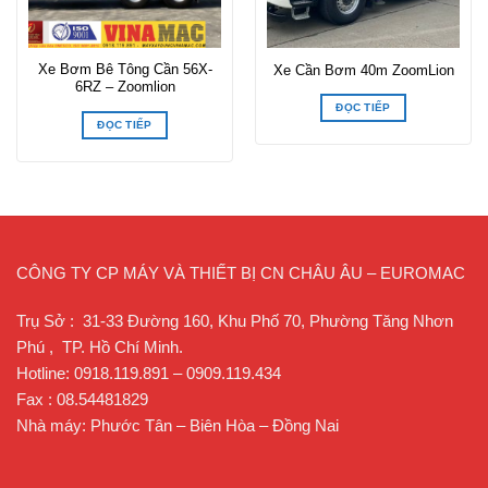
Xe Bơm Bê Tông Cần 56X-
Xe Cần Bơm 40m ZoomLion
6RZ – Zoomlion
ĐỌC TIẾP
ĐỌC TIẾP
CÔNG TY CP MÁY VÀ THIẾT BỊ CN CHÂU ÂU – EUROMAC
Trụ Sở : 31-33 Đường 160, Khu Phố 70, Phường Tăng Nhơn
Phú , TP. Hồ Chí Minh.
Hotline: 0918.119.891 – 0909.119.434
Fax : 08.54481829
Nhà máy: Phước Tân – Biên Hòa – Đồng Nai