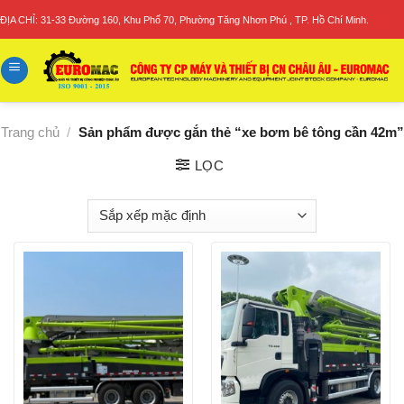
Skip
ĐỊA CHỈ: 31-33 Đường 160, Khu Phố 70, Phường Tăng Nhơn Phú , TP. Hồ Chí Minh.
to
content
Trang chủ
/
Sản phẩm được gắn thẻ “xe bơm bê tông cần 42m”
LỌC