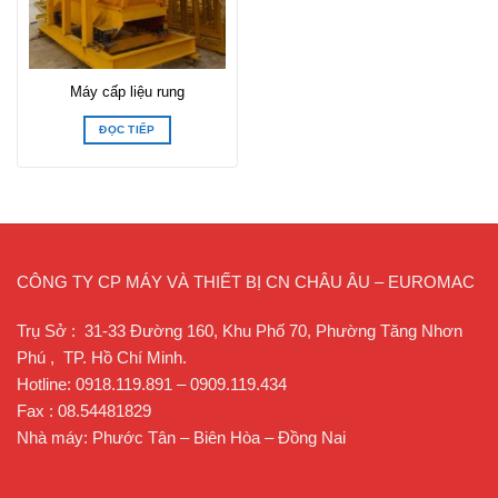
Máy cấp liệu rung
ĐỌC TIẾP
CÔNG TY CP MÁY VÀ THIẾT BỊ CN CHÂU ÂU – EUROMAC
Trụ Sở : 31-33 Đường 160, Khu Phố 70, Phường Tăng Nhơn
Phú , TP. Hồ Chí Minh.
Hotline: 0918.119.891 – 0909.119.434
Fax : 08.54481829
Nhà máy: Phước Tân – Biên Hòa – Đồng Nai