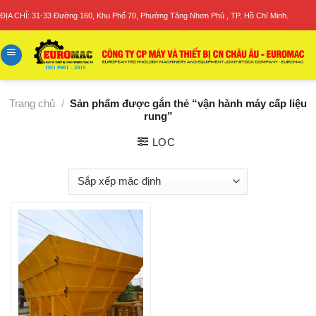
Skip
ĐỊA CHỈ: 31-33 Đường 160, Khu Phố 70, Phường Tăng Nhơn Phú , TP. Hồ Chí Minh.
to
content
Trang chủ
/
Sản phẩm được gắn thẻ “vận hành máy cấp liệu
rung”
LỌC