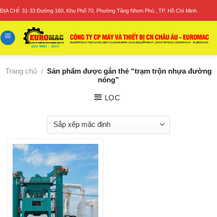
Skip
ĐỊA CHỈ: 31-33 Đường 160, Khu Phố 70, Phường Tăng Nhơn Phú , TP. Hồ Chí Minh.
to
content
Trang chủ
/
Sản phẩm được gắn thẻ “trạm trộn nhựa đường
nóng”
LỌC