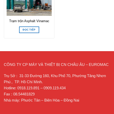
Trạm trộn Asphalt Vinamac
ĐỌC TIẾP
CÔNG TY CP MÁY VÀ THIẾT BỊ CN CHÂU ÂU – EUROMAC
Trụ Sở : 31-33 Đường 160, Khu Phố 70, Phường Tăng Nhơn
Phú , TP. Hồ Chí Minh.
Hotline: 0918.119.891 – 0909.119.434
Fax : 08.54481829
Nhà máy: Phước Tân – Biên Hòa – Đồng Nai