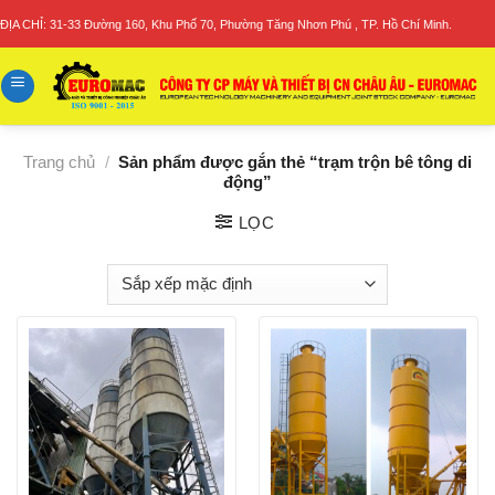
Skip
ĐỊA CHỈ: 31-33 Đường 160, Khu Phố 70, Phường Tăng Nhơn Phú , TP. Hồ Chí Minh.
to
content
Trang chủ
/
Sản phẩm được gắn thẻ “trạm trộn bê tông di
động”
LỌC