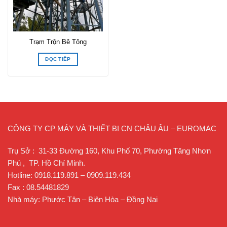
Trạm Trộn Bê Tông
ĐỌC TIẾP
CÔNG TY CP MÁY VÀ THIẾT BỊ CN CHÂU ÂU – EUROMAC
Trụ Sở : 31-33 Đường 160, Khu Phố 70, Phường Tăng Nhơn
Phú , TP. Hồ Chí Minh.
Hotline: 0918.119.891 – 0909.119.434
Fax : 08.54481829
Nhà máy: Phước Tân – Biên Hòa – Đồng Nai