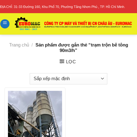
Skip
ĐỊA CHỈ: 31-33 Đường 160, Khu Phố 70, Phường Tăng Nhơn Phú , TP. Hồ Chí Minh.
to
content
Trang chủ
/
Sản phẩm được gắn thẻ “trạm trộn bê tông
90m3/h”
LỌC