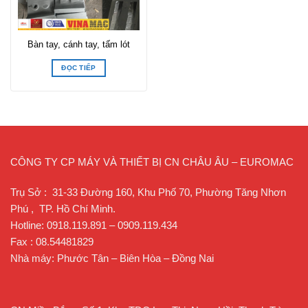
Bàn tay, cánh tay, tấm lót
ĐỌC TIẾP
CÔNG TY CP MÁY VÀ THIẾT BỊ CN CHÂU ÂU – EUROMAC
Trụ Sở : 31-33 Đường 160, Khu Phố 70, Phường Tăng Nhơn
Phú , TP. Hồ Chí Minh.
Hotline: 0918.119.891 – 0909.119.434
Fax : 08.54481829
Nhà máy: Phước Tân – Biên Hòa – Đồng Nai