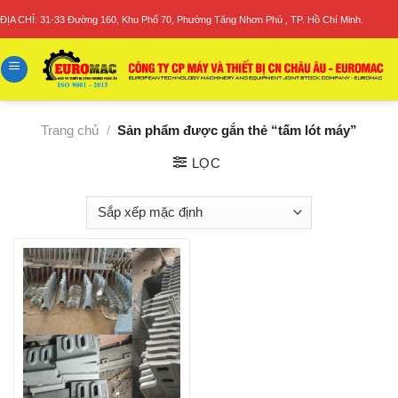
Skip
ĐỊA CHỈ: 31-33 Đường 160, Khu Phố 70, Phường Tăng Nhơn Phú , TP. Hồ Chí Minh.
to
content
Trang chủ
/
Sản phẩm được gắn thẻ “tấm lót máy”
LỌC