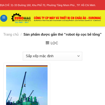
Skip
ĐỊA CHỈ: 31-33 Đường 160, Khu Phố 70, Phường Tăng Nhơn Phú , TP. Hồ Chí Minh.
to
content
Trang chủ
/
Sản phẩm được gắn thẻ “robot ép cọc bê tông”
LỌC