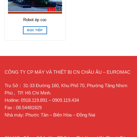
Robot ép cọc
ĐỌC TIẾP
CÔNG TY CP MÁY VÀ THIẾT BỊ CN CHÂU ÂU – EUROMAC
Trụ Sở : 31-33 Đường 160, Khu Phố 70, Phường Tăng Nhơn
Phú , TP. Hồ Chí Minh.
Hotline: 0918.119.891 – 0909.119.434
Fax : 08.54481829
Nhà máy: Phước Tân – Biên Hòa – Đồng Nai