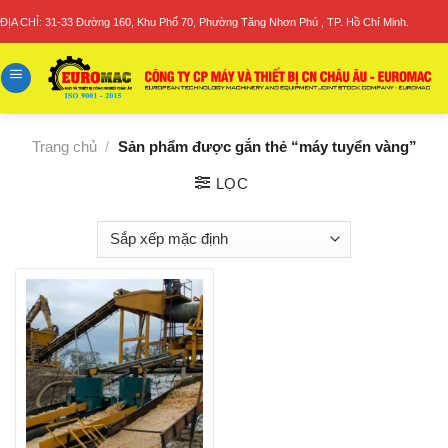
Skip
ĐỊA CHỈ: 31-33 Đường 160, Khu Phố 70, Phường Tăng Nhơn Phú , TP. Hồ Chí Minh.
to
content
Trang chủ
/
Sản phẩm được gắn thẻ “máy tuyển vàng”
LỌC