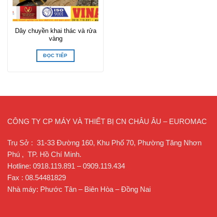
Dây chuyền khai thác và rửa
vàng
ĐỌC TIẾP
CÔNG TY CP MÁY VÀ THIẾT BỊ CN CHÂU ÂU – EUROMAC
Trụ Sở : 31-33 Đường 160, Khu Phố 70, Phường Tăng Nhơn
Phú , TP. Hồ Chí Minh.
Hotline: 0918.119.891 – 0909.119.434
Fax : 08.54481829
Nhà máy: Phước Tân – Biên Hòa – Đồng Nai