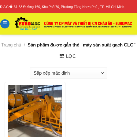
Skip
ĐỊA CHỈ: 31-33 Đường 160, Khu Phố 70, Phường Tăng Nhơn Phú , TP. Hồ Chí Minh.
to
content
Trang chủ
/
Sản phẩm được gắn thẻ “máy sản xuất gạch CLC”
LỌC