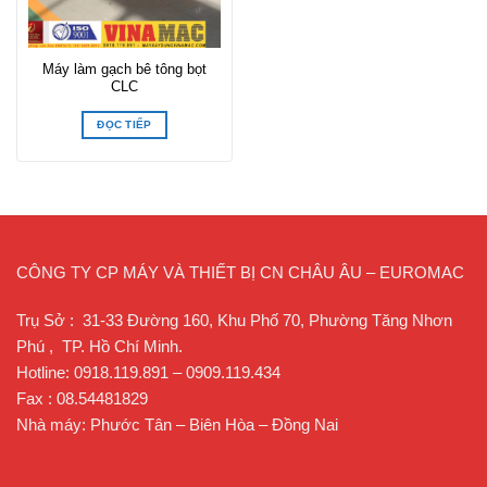
Máy làm gạch bê tông bọt
CLC
ĐỌC TIẾP
CÔNG TY CP MÁY VÀ THIẾT BỊ CN CHÂU ÂU – EUROMAC
Trụ Sở : 31-33 Đường 160, Khu Phố 70, Phường Tăng Nhơn
Phú , TP. Hồ Chí Minh.
Hotline: 0918.119.891 – 0909.119.434
Fax : 08.54481829
Nhà máy: Phước Tân – Biên Hòa – Đồng Nai