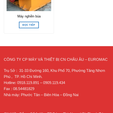
Máy nghiền búa
ĐỌC TIẾP
CÔNG TY CP MÁY VÀ THIẾT BỊ CN CHÂU ÂU – EUROMAC
Trụ Sở : 31-33 Đường 160, Khu Phố 70, Phường Tăng Nhơn
Phú , TP. Hồ Chí Minh.
Hotline: 0918.119.891 – 0909.119.434
Fax : 08.54481829
Nhà máy: Phước Tân – Biên Hòa – Đồng Nai