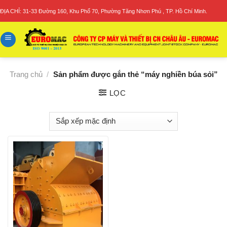
Skip
ĐỊA CHỈ: 31-33 Đường 160, Khu Phố 70, Phường Tăng Nhơn Phú , TP. Hồ Chí Minh.
to
content
Trang chủ
/
Sản phẩm được gắn thẻ “máy nghiền búa sỏi”
LỌC