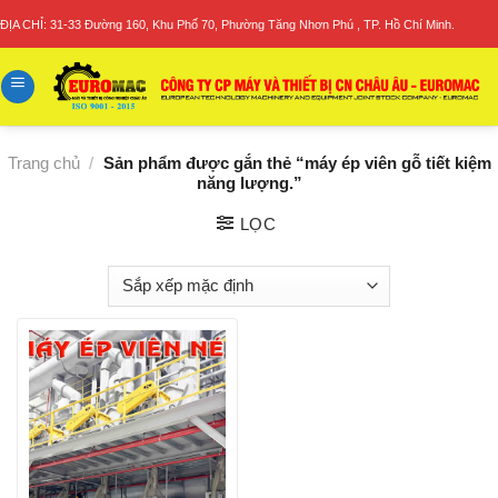
Skip
ĐỊA CHỈ: 31-33 Đường 160, Khu Phố 70, Phường Tăng Nhơn Phú , TP. Hồ Chí Minh.
to
content
Trang chủ
/
Sản phẩm được gắn thẻ “máy ép viên gỗ tiết kiệm
năng lượng.”
LỌC