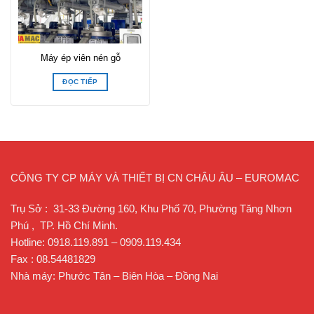
Máy ép viên nén gỗ
ĐỌC TIẾP
CÔNG TY CP MÁY VÀ THIẾT BỊ CN CHÂU ÂU – EUROMAC
Trụ Sở : 31-33 Đường 160, Khu Phố 70, Phường Tăng Nhơn
Phú , TP. Hồ Chí Minh.
Hotline: 0918.119.891 – 0909.119.434
Fax : 08.54481829
Nhà máy: Phước Tân – Biên Hòa – Đồng Nai