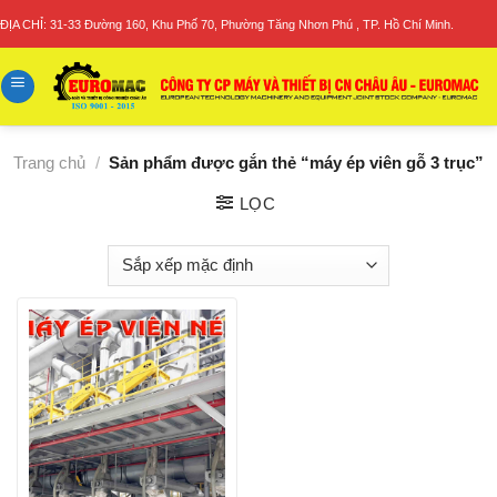
Skip
ĐỊA CHỈ: 31-33 Đường 160, Khu Phố 70, Phường Tăng Nhơn Phú , TP. Hồ Chí Minh.
to
content
Trang chủ
/
Sản phẩm được gắn thẻ “máy ép viên gỗ 3 trục”
LỌC