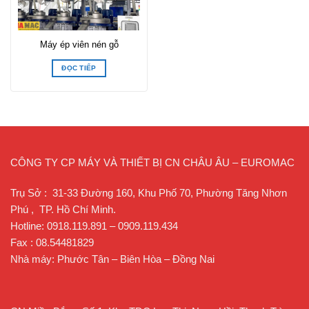
Máy ép viên nén gỗ
ĐỌC TIẾP
CÔNG TY CP MÁY VÀ THIẾT BỊ CN CHÂU ÂU – EUROMAC
Trụ Sở : 31-33 Đường 160, Khu Phố 70, Phường Tăng Nhơn
Phú , TP. Hồ Chí Minh.
Hotline: 0918.119.891 – 0909.119.434
Fax : 08.54481829
Nhà máy: Phước Tân – Biên Hòa – Đồng Nai