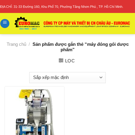
Skip
ĐỊA CHỈ: 31-33 Đường 160, Khu Phố 70, Phường Tăng Nhơn Phú , TP. Hồ Chí Minh.
to
content
Trang chủ
/
Sản phẩm được gắn thẻ “máy đóng gói dược
phẩm”
LỌC