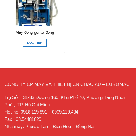
Máy đóng gói tự động
ĐỌC TIẾP
CÔNG TY CP MÁY VÀ THIẾT BỊ CN CHÂU ÂU – EUROMAC
Trụ Sở : 31-33 Đường 160, Khu Phố 70, Phường Tăng Nhơn
Phú , TP. Hồ Chí Minh.
Hotline: 0918.119.891 – 0909.119.434
Fax : 08.54481829
Nhà máy: Phước Tân – Biên Hòa – Đồng Nai