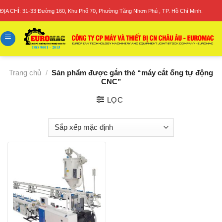
Skip
ĐỊA CHỈ: 31-33 Đường 160, Khu Phố 70, Phường Tăng Nhơn Phú , TP. Hồ Chí Minh.
to
content
Trang chủ
/
Sản phẩm được gắn thẻ “máy cắt ống tự động
CNC”
LỌC