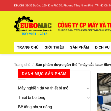
Skip
ĐỊA CHỈ: 31-33 Đường 160, Khu Phố 70, Phường Tăng Nhơn Phú , TP. Hồ Chí M
to
content
TRANG CHỦ
GIỚI THIỆU
SẢN PHẨM
DỊCH VỤ
Trang chủ
/
Sản phẩm được gắn thẻ “máy cắt laser 6k
DANH MỤC SẢN PHẨM
Máy nghiền đá và thiết bị mỏ
Thiết bị bê tông
Bê tông nhựa nóng