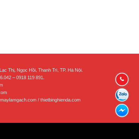
c Thị, Ngọc Hồi, Thanh Trì, TP. Hà Nội.
26.042 – 0918 119 891.
om
.com
 maylamgach.com / thietbinghienda.com