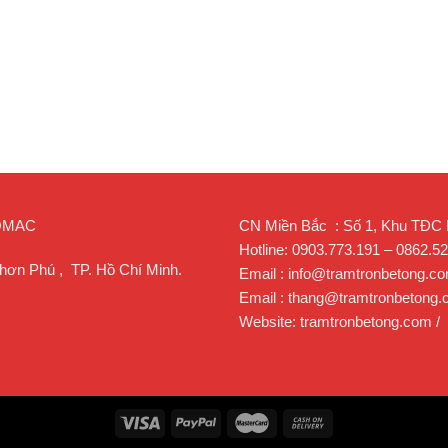
ROMAC
CN Miền Bắc : Số 1, Khu TĐC Lạ
Hotline: 0903.773.191 – 0862.5
hơn Phú , TP. Hồ Chí Minh.
Email : info@tramtronbetong.c
Email : thang@tramtronbetong
Website: tramtronbetong.com /