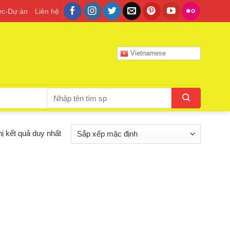
tức-Dự án
Liên hệ
Vietnamese
Tìm
kiếm:
hị kết quả duy nhất