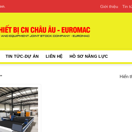
Giới thiệu
Tin 
inh.
TIN TỨC-DỰ ÁN
LIÊN HỆ
HỒ SƠ NĂNG LỰC
Hiển t
w”