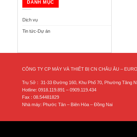
DANH MỤC
Dịch vụ
Tin tức-Dự án
CÔNG TY CP MÁY VÀ THIẾT BỊ CN CHÂU ÂU – EU
Trụ Sở : 31-33 Đường 160, Khu Phố 70, Phường Tăng N
Hotline: 0918.119.891 – 0909.119.434
Fax : 08.54481829
Nhà máy: Phước Tân – Biên Hòa – Đồng Nai