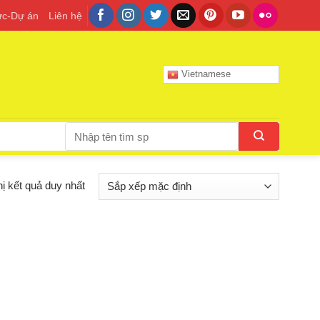
tức-Dự án
Liên hệ
Vietnamese
Tìm
kiếm:
hị kết quả duy nhất