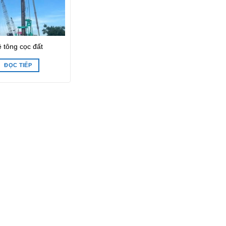
 tông cọc đất
ĐỌC TIẾP