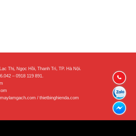
c Thị, Ngọc Hồi, Thanh Trì, TP. Hà Nội.
26.042 – 0918 119 891.
om
.com
 maylamgach.com / thietbinghienda.com