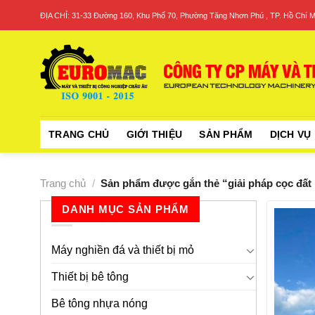
Skip
ĐỊA CHỈ: 31-33 Đường 160, Khu Phố 70, Phường Tăng Nhơn Phú , TP. Hồ Chí M
to
content
TRANG CHỦ
GIỚI THIỆU
SẢN PHẨM
DỊCH VỤ
Trang chủ
/
Sản phẩm được gắn thẻ “giải pháp cọc đất 
DANH MỤC SẢN PHẨM
Máy nghiền đá và thiết bị mỏ
Thiết bị bê tông
Bê tông nhựa nóng