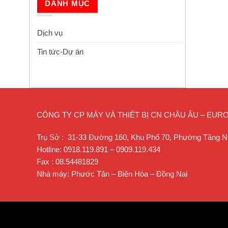
DANH MỤC
Dịch vụ
Tin tức-Dự án
CÔNG TY CP MÁY VÀ THIẾT BỊ CN CHÂU ÂU – EU
Trụ Sở : 31-33 Đường 160, Khu Phố 70, Phường Tăng N
Hotline: 0918.119.891 – 0909.119.434
Fax : 08.54481829
Nhà máy: Phước Tân – Biên Hòa – Đồng Nai