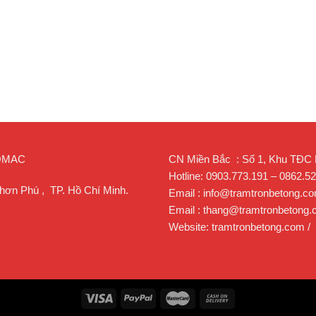
ROMAC
CN Miền Bắc : Số 1, Khu TĐC Lạ
Hotline: 0903.773.191 – 0862.5
hơn Phú , TP. Hồ Chí Minh.
Email : info@tramtronbetong.c
Email : thang@tramtronbetong
Website: tramtronbetong.com /