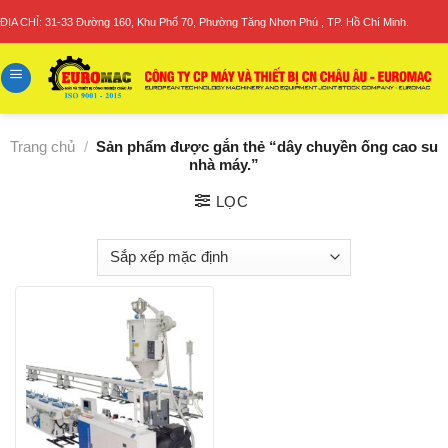
Skip
ĐỊA CHỈ: 31-33 Đường 160, Khu Phố 70, Phường Tăng Nhơn Phú , TP. Hồ Chí Minh.
to
content
Trang chủ
/
Sản phẩm được gắn thẻ “dây chuyền ống cao su
nhà máy.”
LỌC