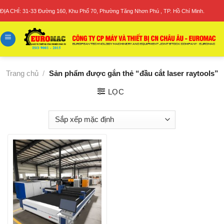
Skip
ĐỊA CHỈ: 31-33 Đường 160, Khu Phố 70, Phường Tăng Nhơn Phú , TP. Hồ Chí Minh.
to
content
Trang chủ
/
Sản phẩm được gắn thẻ “đầu cắt laser raytools”
LỌC