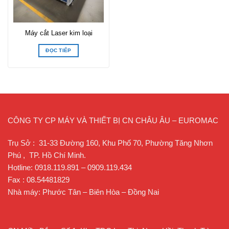
Máy cắt Laser kim loại
ĐỌC TIẾP
CÔNG TY CP MÁY VÀ THIẾT BỊ CN CHÂU ÂU – EUROMAC
Trụ Sở : 31-33 Đường 160, Khu Phố 70, Phường Tăng Nhơn
Phú , TP. Hồ Chí Minh.
Hotline: 0918.119.891 – 0909.119.434
Fax : 08.54481829
Nhà máy: Phước Tân – Biên Hòa – Đồng Nai