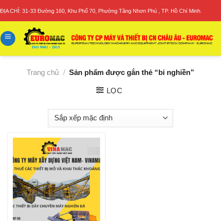
Skip
ĐỊA CHỈ: 31-33 Đường 160, Khu Phố 70, Phường Tăng Nhơn Phú , TP. Hồ Chí Minh.
to
content
Trang chủ
/
Sản phẩm được gắn thẻ “bi nghiền”
LỌC