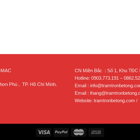
ROMAC
CN Miền Bắc : Số 1, Khu TĐC Lạ
Hotline: 0903.773.191 – 0862.5
hơn Phú , TP. Hồ Chí Minh.
Email : info@tramtronbetong.c
Email : thang@tramtronbetong
Website: tramtronbetong.com /