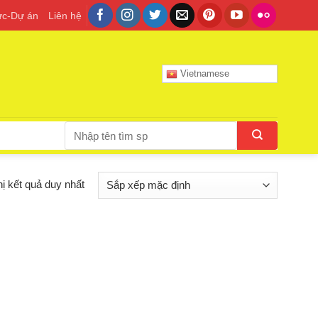
tức-Dự án
Liên hệ
Vietnamese
Tìm
kiếm:
hị kết quả duy nhất