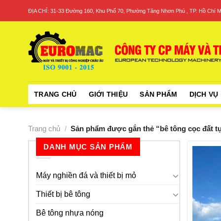
Skip
ĐỊA CHỈ: 31-33 Đường 160, Khu Phố 70, Phường Tăng Nhơn Phú , TP. Hồ Chí M
to
content
TRANG CHỦ
GIỚI THIỆU
SẢN PHẨM
DỊCH VỤ
Trang chủ
/
Sản phẩm được gắn thẻ “bê tông cọc đất t
DANH MỤC SẢN PHẨM
Máy nghiền đá và thiết bị mỏ
Thiết bị bê tông
Bê tông nhựa nóng