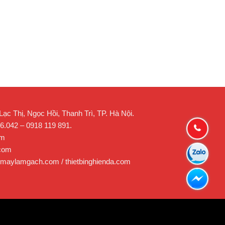
c Thị, Ngọc Hồi, Thanh Trì, TP. Hà Nội.
26.042 – 0918 119 891.
om
.com
 maylamgach.com / thietbinghienda.com