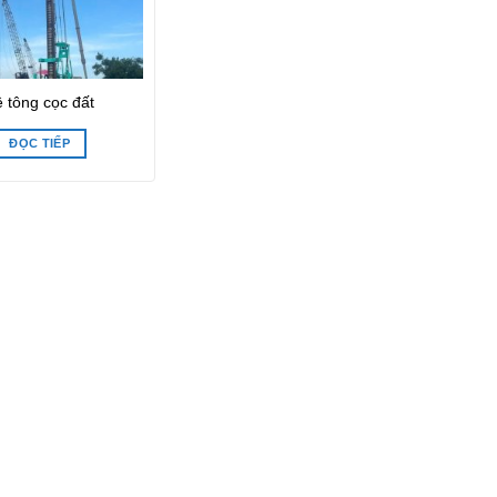
 tông cọc đất
ĐỌC TIẾP