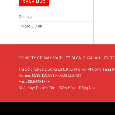
DANH MỤC
Dịch vụ
Tin tức-Dự án
CÔNG TY CP MÁY VÀ THIẾT BỊ CN CHÂU ÂU – EU
Trụ Sở : 31-33 Đường 160, Khu Phố 70, Phường Tăng N
Hotline: 0918.119.891 – 0909.119.434
Fax : 08.54481829
Nhà máy: Phước Tân – Biên Hòa – Đồng Nai