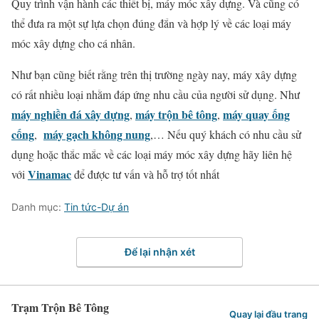
Quy trình vận hành các thiết bị, máy móc xây dựng. Và cũng có
thể đưa ra một sự lựa chọn đúng đắn và hợp lý về các loại máy
móc xây dựng cho cá nhân.
Như bạn cũng biết rằng trên thị trường ngày nay, máy xây dựng
có rất nhiều loại nhằm đáp ứng nhu cầu của người sử dụng. Như
máy nghiền đá xây dựng
máy trộn bê tông
máy quay ống
,
,
cống
máy gạch không nung
,
,… Nếu quý khách có nhu cầu sử
dụng hoặc thắc mắc về các loại máy móc xây dựng hãy liên hệ
Vinamac
với
để được tư vấn và hỗ trợ tốt nhất
Danh mục:
Tin tức-Dự án
Để lại nhận xét
Trạm Trộn Bê Tông
Quay lại đầu trang