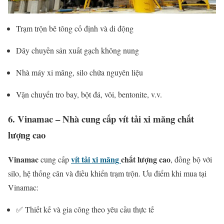
Trạm
trộn
bê
tông
cố
định
và
di
động
Dây
chuyền
sản
xuất
gạch
không
nung
Nhà
máy
xi
măng,
silo
chứa
nguyên
liệu
Vận
chuyển
tro
bay,
bột
đá,
vôi,
bentonite,
v.
v.
6.
Vinamac –
Nhà
cung
cấp
vít
tải
xi
măng
chất
lượng
cao
Vinamac
vít
tải
xi
măng
chất
lượng
cao
cung
cấp
,
đồng
bộ
với
silo,
hệ
thống
cân
và
điều
khiển
trạm
trộn.
Ưu
điểm
khi
mua
tại
Vinamac:
✅
Thiết
kế
và
gia
công
theo
yêu
cầu
thực
tế