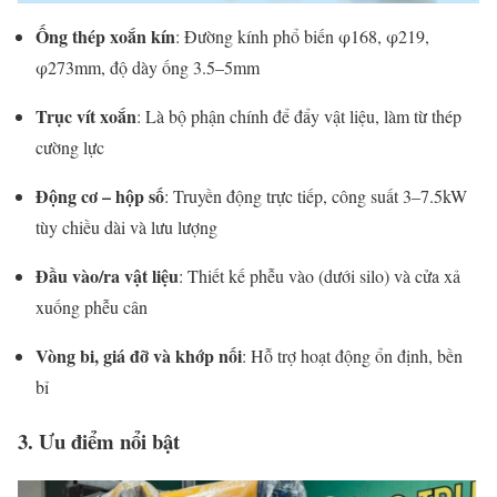
Ống
thép
xoắn
kín
:
Đường
kính
phổ
biến
φ168,
φ219,
φ273mm,
độ
dày
ống
3.5–
5mm
Trục
vít
xoắn
:
Là
bộ
phận
chính
để
đẩy
vật
liệu,
làm
từ
thép
cường
lực
Động
cơ –
hộp
số
:
Truyền
động
trực
tiếp,
công
suất
3–
7.5kW
tùy
chiều
dài
và
lưu
lượng
Đầu
vào/
ra
vật
liệu
:
Thiết
kế
phễu
vào (
dưới
silo)
và
cửa
xả
xuống
phễu
cân
Vòng
bi,
giá
đỡ
và
khớp
nối
:
Hỗ
trợ
hoạt
động
ổn
định,
bền
bỉ
3.
Ưu
điểm
nổi
bật