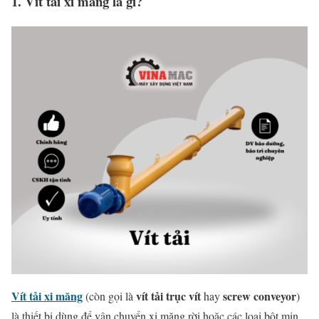
1.
Vít
tải
xi
măng
là
gì?
Vít
tải
xi
măng
vít
tải
trục
vít
screw
conveyor
(
còn
gọi
là
hay
)
là
thiết
bị
dùng
để
vận
chuyển
xi
măng
rời
hoặc
các
loại
bột
mịn