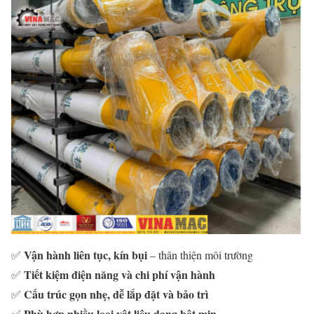
Vận
hành
liên
tục,
kín
bụi
✅
–
thân
thiện
môi
trường
Tiết
kiệm
điện
năng
và
chi
phí
vận
hành
✅
Cấu
trúc
gọn
nhẹ,
dễ
lắp
đặt
và
bảo
trì
✅
Phù
hợp
nhiều
loại
vật
liệu
dạng
bột
mịn
✅