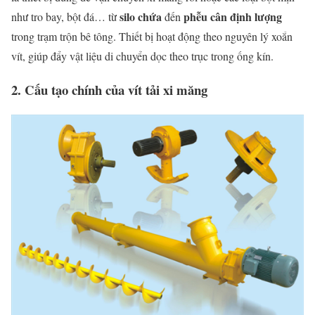
silo
chứa
phễu
cân
định
lượng
như
tro
bay,
bột
đá…
từ
đến
trong
trạm
trộn
bê
tông.
Thiết
bị
hoạt
động
theo
nguyên
lý
xoắn
vít,
giúp
đẩy
vật
liệu
di
chuyển
dọc
theo
trục
trong
ống
kín.
2.
Cấu
tạo
chính
của
vít
tải
xi
măng