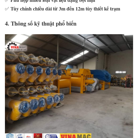
Tùy
chỉnh
chiều
dài
từ
3m
đến
12m
tùy
thiết
kế
trạm
✅
4.
Thông
số
kỹ
thuật
phổ
biến