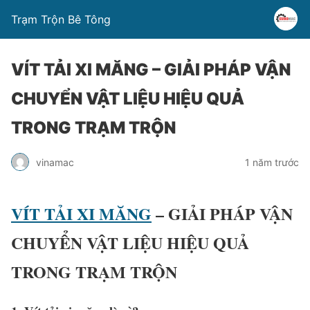
Trạm Trộn Bê Tông
VÍT TẢI XI MĂNG – GIẢI PHÁP VẬN
CHUYỂN VẬT LIỆU HIỆU QUẢ
TRONG TRẠM TRỘN
vinamac
1 năm trước
VÍT
TẢI
XI
MĂNG
–
GIẢI
PHÁP
VẬN
CHUYỂN
VẬT
LIỆU
HIỆU
QUẢ
TRONG
TRẠM
TRỘN