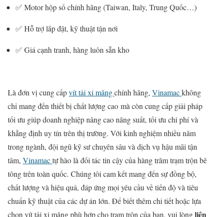
✅
Motor
hộp
số
chính
hãng (
Taiwan,
Italy,
Trung
Quốc…)
✅
Hỗ
trợ
lắp
đặt,
kỹ
thuật
tận
nơi
✅
Giá
cạnh
tranh,
hàng
luôn
sẵn
kho
Là
đơn
vị
cung
cấp
vít
tải
xi
măng
chính
hãng,
Vinamac
không
chỉ
mang
đến
thiết
bị
chất
lượng
cao
mà
còn
cung
cấp
giải
pháp
tối
ưu
giúp
doanh
nghiệp
nâng
cao
năng
suất,
tối
ưu
chi
phí
và
khẳng
định
uy
tín
trên
thị
trường.
Với
kinh
nghiệm
nhiều
năm
trong
ngành,
đội
ngũ
kỹ
sư
chuyên
sâu
và
dịch
vụ
hậu
mãi
tận
tâm,
Vinamac
tự
hào
là
đối
tác
tin
cậy
của
hàng
trăm
trạm
trộn
bê
tông
trên
toàn
quốc.
Chúng
tôi
cam
kết
mang
đến
sự
đồng
bộ,
chất
lượng
và
hiệu
quả,
đáp
ứng
mọi
yêu
cầu
về
tiến
độ
và
tiêu
chuẩn
kỹ
thuật
của
các
dự
án
lớn.
Để
biết
thêm
chi
tiết
hoặc
lựa
liên
chọn
vít
tải
xi
măng
phù
hợp
cho
trạm
trộn
của
bạn,
vui
lòng