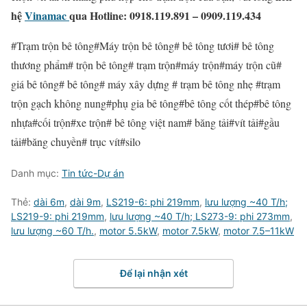
hệ
Vinamac
qua
Hotline:
0918.119.891 –
0909.119.434
#Trạm trộn bê tông#Máy trộn bê tông# bê tông tươi# bê tông
thương phẩm# trộn bê tông# trạm trộn#máy trộn#máy trộn cũ#
giá bê tông# bê tông# máy xây dựng # trạm bê tông nhẹ #trạm
trộn gạch không nung#phụ gia bê tông#bê tông cốt thép#bê tông
nhựa#cối trộn#xe trộn# bê tông việt nam# băng tải#vít tải#gầu
tải#băng chuyền# trục vít#silo
Danh mục:
Tin tức-Dự án
Thẻ:
dài 6m
,
dài 9m
,
LS219-6: phi 219mm
,
lưu lượng ~40 T/h;
LS219-9: phi 219mm
,
lưu lượng ~40 T/h; LS273-9: phi 273mm
,
lưu lượng ~60 T/h.
,
motor 5.5kW
,
motor 7.5kW
,
motor 7.5–11kW
Để lại nhận xét