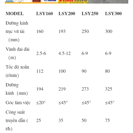
MODEL
LSY160
LSY200
LSY250
LSY300
Đường kính
trục vít tải
160
193
250
300
（mm）
Vành đai dài
2.5-6
4.5-12
6-9
6-9
（m）
Tốc độ xoắn
112
100
90
80
(r/min）
Đường
194
219
273
325
kính（mm）
Góc làm việc
≤20°
≤45°
≤45°
≤45°
Công suất
truyền dẫn (
25
35
50
75
t/h）