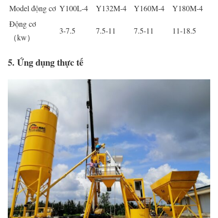
Model động cơ
Y100L-4
Y132M-4
Y160M-4
Y180M-4
Động cơ
3-7.5
7.5-11
7.5-11
11-18.5
（kw）
5.
Ứng
dụng
thực
tế